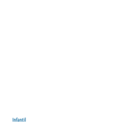
Infantil
SUB 15 FICA COM O VICE-