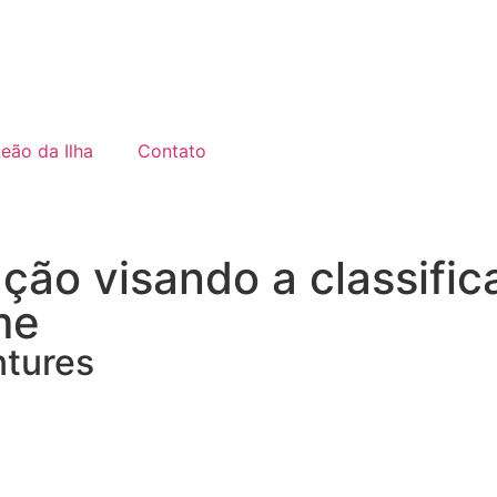
Leão da Ilha
Contato
ção visando a classific
me
ntures