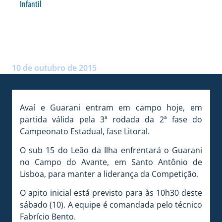
Infantil
SUB 15 JOGA HOJE PELO
ESTADUAL
Postado por:
André Palma Ribeiro
10 de outubro de 2015
Avaí e Guarani entram em campo hoje, em
partida válida pela 3ª rodada da 2ª fase do
Campeonato Estadual, fase Litoral.
O sub 15 do Leão da Ilha enfrentará o Guarani
no Campo do Avante, em Santo Antônio de
Lisboa, para manter a liderança da Competição.
O apito inicial está previsto para às 10h30 deste
sábado (10). A equipe é comandada pelo técnico
Fabrício Bento.