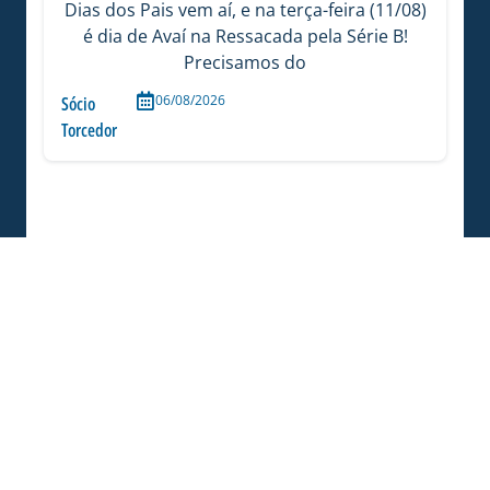
Dias dos Pais vem aí, e na terça-feira (11/08)
é dia de Avaí na Ressacada pela Série B!
Precisamos do
06/08/2026
Sócio
Torcedor
ESTÁDIO DA RESSACADA RECEBE XVIII
CURSO DE OPERAÇÕES DE CONTROLE DE
DISTÚRBIOS DA POLÍCIA RODOVIÁRIA