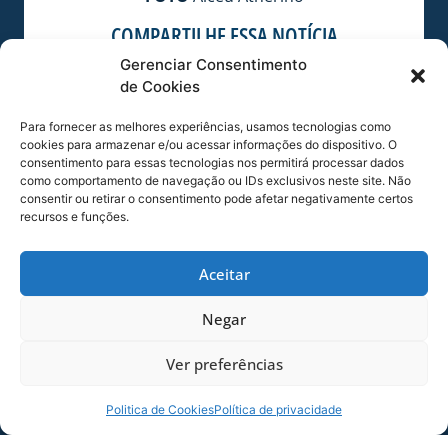
COMPARTILHE ESSA NOTÍCIA
Gerenciar Consentimento
de Cookies
MAIS NOTÍCIAS
Para fornecer as melhores experiências, usamos tecnologias como
cookies para armazenar e/ou acessar informações do dispositivo. O
consentimento para essas tecnologias nos permitirá processar dados
como comportamento de navegação ou IDs exclusivos neste site. Não
consentir ou retirar o consentimento pode afetar negativamente certos
recursos e funções.
Aceitar
Negar
SERVIÇO DE JOGO: AVAÍ X CRB-AL, PELA
Ver preferências
21ª RODADA DA SÉRIE B
Dias dos Pais vem aí, e na terça-feira (11/08)
Politica de Cookies
Política de privacidade
é dia de Avaí na Ressacada pela Série B!