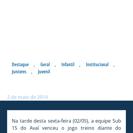
Destaque
,
Geral
,
Infantil
,
Institucional
,
Juniores
,
Juvenil
SUB 15 VENCE EM AMISTOSO
Postado por:
André Palma Ribeiro
2 de maio de 2014
Na tarde desta sexta-feira (02/05), a equipe Sub
15 do Avaí venceu o jogo treino diante do