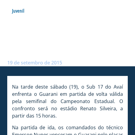
Juvenil
SUB 17 JOGA HOJE
SEMIFINAL DIANTE DO
GUARANI
Postado por:
André Palma Ribeiro
19 de setembro de 2015
Na tarde deste sábado (19), o Sub 17 do Avaí
enfrenta o Guarani em partida de volta válida
pela semifinal do Campeonato Estadual. O
confronto será no estádio Renato Silveira, a
partir das 15 horas.
Na partida de ida, os comandados do técnico
Emerson Nunes venceram o Guarani pelo placar