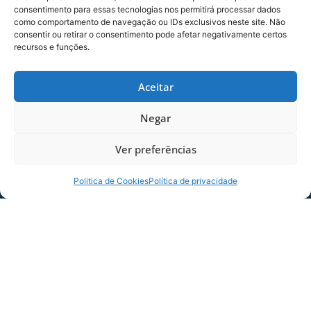
consentimento para essas tecnologias nos permitirá processar dados
como comportamento de navegação ou IDs exclusivos neste site. Não
consentir ou retirar o consentimento pode afetar negativamente certos
recursos e funções.
SERVIÇO DE JOGO: AVAÍ X CRB-AL, PELA
21ª RODADA DA SÉRIE B
Aceitar
Dias dos Pais vem aí, e na terça-feira (11/08)
é dia de Avaí na Ressacada pela Série B!
Negar
Precisamos do
Ver preferências
06/08/2026
Sócio
Torcedor
Politica de Cookies
Política de privacidade