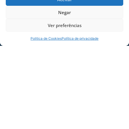
Negar
Ver preferências
Politica de Cookies
Política de privacidade
SERVIÇO DE JOGO: AVAÍ X CRB-AL, PELA
21ª RODADA DA SÉRIE B
Dias dos Pais vem aí, e na terça-feira (11/08)
é dia de Avaí na Ressacada pela Série B!
Precisamos do
06/08/2026
Sócio
Torcedor