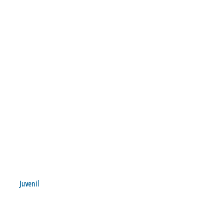
Juvenil
SUB 17 VENCE AMISTOSO
Postado por:
André Palma Ribeiro