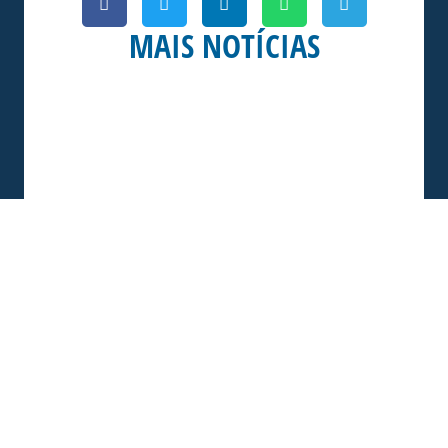
MAIS NOTÍCIAS
SERVIÇO DE JOGO: AVAÍ X CRB-AL, PELA
21ª RODADA DA SÉRIE B
Dias dos Pais vem aí, e na terça-feira (11/08) é
dia de Avaí na Ressacada pela Série B!
Precisamos do
Sócio
06/08/2026
Torcedor