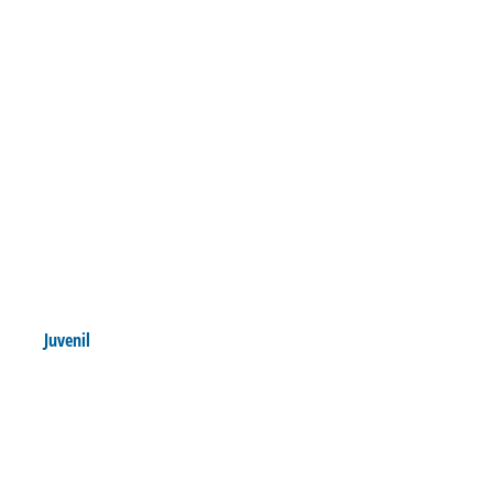
Juvenil
SUB 17 VENCE O JOINVILLE
EM PARTIDA DE IDA DA
FINAL