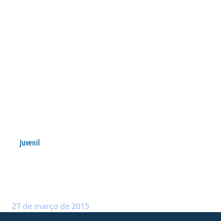
Juvenil
SUB 17 VIAJA PARA O RIO
GRANDE DO SUL
Postado por:
André Palma Ribeiro
27 de março de 2015