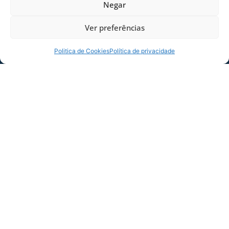
Negar
Ver preferências
Politica de Cookies
Política de privacidade
SERVIÇO DE JOGO: AVAÍ X CRB-AL, PELA
21ª RODADA DA SÉRIE B
Dias dos Pais vem aí, e na terça-feira (11/08)
é dia de Avaí na Ressacada pela Série B!
Precisamos do
06/08/2026
Sócio
Torcedor