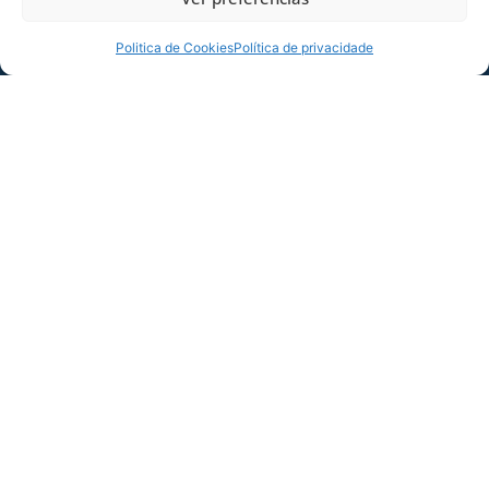
Politica de Cookies
Política de privacidade
AVAÍ REÚNE EMPRESÁRIOS PARA
APRESENTAR OPORTUNIDADES DE
RELACIONAMENTO COM O CLUBE
Empresários e parceiros do Clube
participaram essa semana de evento
promovido pelo Avaí para apresentar a
força de sua marca
24/07/2026
Informações