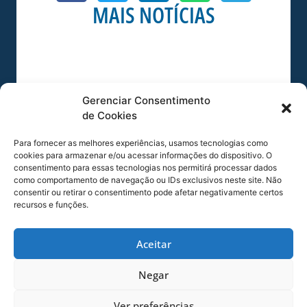
MAIS NOTÍCIAS
Gerenciar Consentimento
de Cookies
Para fornecer as melhores experiências, usamos tecnologias como
cookies para armazenar e/ou acessar informações do dispositivo. O
consentimento para essas tecnologias nos permitirá processar dados
AVAÍ SUB-15 ENFRENTA O CRICIÚMA PELA
como comportamento de navegação ou IDs exclusivos neste site. Não
SEMIFINAL DO ESTADUAL
consentir ou retirar o consentimento pode afetar negativamente certos
recursos e funções.
O Sub-15 do Avaí enfrenta neste sábado
(25/07) o Criciúma. A primeira partida da
Aceitar
fase semifinal do Campeonato Catarinense
começa
Negar
24/07/2026
Raça da
Base
Ver preferências