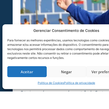
Gerenciar Consentimento de Cookies
Para fornecer as melhores experiências, usamos tecnologias como cookies
armazenar e/ou acessar informações do dispositivo. O consentimento para
tecnologias nos permitirá processar dados como comportamento de naveg
exclusivos neste site. Não consentir ou retirar o consentimento pode afetar
negativamente certos recursos e funções.
Técnico Fabrício Bento comandará o último treino
Aceitar
Negar
Ver prefe
O Avaí Sub 20 realiza na tarde desta quarta-feir
válida pela semifinal da Copa do Brasil Sub 20.
Politica de Cookies
Política de privacidade
O treino será no campo número três do Centro 
O confronto, que é válido pela partida de ida da 