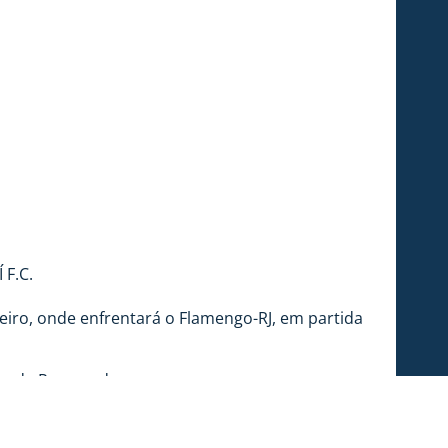
 F.C.
aneiro, onde enfrentará o Flamengo-RJ, em partida
io da Ressacada.
Larios, em Duque de Caxias-RJ.