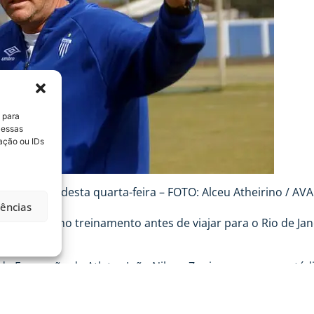
 para
 essas
ação ou IDs
 na tarde desta quarta-feira – FOTO: Alceu Atheirino / AVAÍ
rências
a (17), o último treinamento antes de viajar para o Rio de J
de Formação de Atletas João Nilson Zunino, anexo ao estád
fase, será às 21h15 desta quinta-feira (18), no estádio Los 