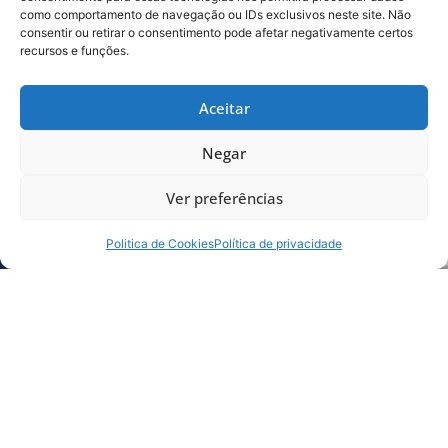
como comportamento de navegação ou IDs exclusivos neste site. Não
consentir ou retirar o consentimento pode afetar negativamente certos
recursos e funções.
Aceitar
Negar
FOTO: Alceu Atherino / AVAÍ F.C.
Ver preferências
Politica de Cookies
Política de privacidade