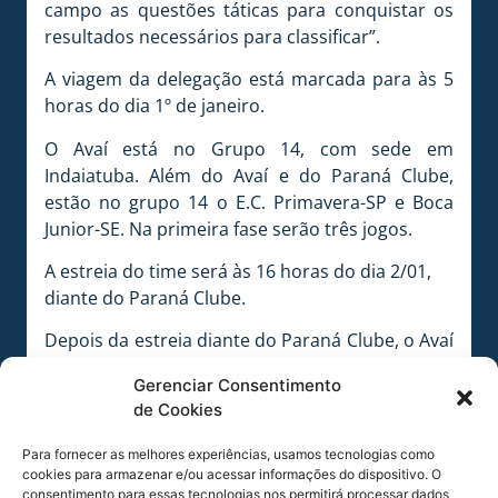
campo as questões táticas para conquistar os
resultados necessários para classificar”.
A viagem da delegação está marcada para às 5
horas do dia 1º de janeiro.
O Avaí está no Grupo 14, com sede em
Indaiatuba. Além do Avaí e do Paraná Clube,
estão no grupo 14 o E.C. Primavera-SP e Boca
Junior-SE. Na primeira fase serão três jogos.
A estreia do time será às 16 horas do dia 2/01,
diante do Paraná Clube.
Depois da estreia diante do Paraná Clube, o Avaí
joga no dia 4 (16h), diante do Boca Júnior-SE e no
Gerenciar Consentimento
dia 6 (16h) contra o Primavera-SP.
de Cookies
Para fornecer as melhores experiências, usamos tecnologias como
cookies para armazenar e/ou acessar informações do dispositivo. O
consentimento para essas tecnologias nos permitirá processar dados