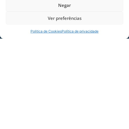
Negar
Ver preferências
Politica de Cookies
Política de privacidade
SERVIÇO DE JOGO: AVAÍ X CRB-AL, PELA
21ª RODADA DA SÉRIE B
Dias dos Pais vem aí, e na terça-feira (11/08)
é dia de Avaí na Ressacada pela Série B!
Precisamos do
06/08/2026
Sócio
Torcedor