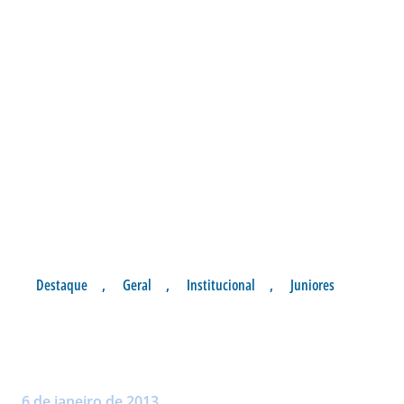
Destaque
,
Geral
,
Institucional
,
Juniores
SUB 20 VENCE O ATLÉTICO-
GO DE VIRADA
Postado por:
André Palma Ribeiro
6 de janeiro de 2013