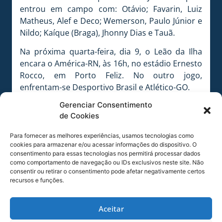
entrou em campo com: Otávio; Favarin, Luiz
Matheus, Alef e Deco; Wemerson, Paulo Júnior e
Nildo; Kaíque (Braga), Jhonny Dias e Tauã.
Na próxima quarta-feira, dia 9, o Leão da Ilha
encara o América-RN, às 16h, no estádio Ernesto
Rocco, em Porto Feliz. No outro jogo,
enfrentam-se Desportivo Brasil e Atlético-GO.
Gerenciar Consentimento
Foto: João Mesquita
de Cookies
Para fornecer as melhores experiências, usamos tecnologias como
cookies para armazenar e/ou acessar informações do dispositivo. O
COMPARTILHE ESSA NOTÍCIA
consentimento para essas tecnologias nos permitirá processar dados
como comportamento de navegação ou IDs exclusivos neste site. Não
consentir ou retirar o consentimento pode afetar negativamente certos
MAIS NOTÍCIAS
recursos e funções.
Aceitar