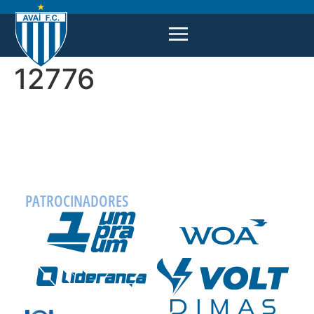
12776
PATROCINADORES