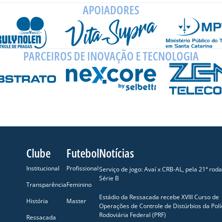
APOIADORES
PARCEIROS DE INOVAÇÃO E TECNOLOGIA
Clube
Futebol
Notícias
Institucional
Profissional
Serviço de jogo: Avaí x CRB-AL, pela 21ª rod
Série B
Transparência
Feminino
Estádio da Ressacada recebe XVIII Curso de
História
Master
Operações de Controle de Distúrbios da Polí
Rodoviária Federal (PRF)
Ressacada