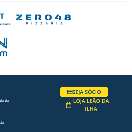
SEJA SÓCIO
LOJA LEÃO DA
ada da
ILHA
cia