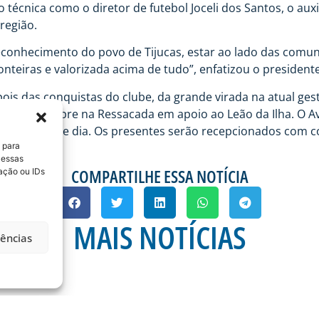
écnica como o diretor de futebol Joceli dos Santos, o auxi
região.
conhecimento do povo de Tijucas, estar ao lado das comun
eiras e valorizada acima de tudo”, enfatizou o presidente 
s das conquistas do clube, da grande virada na atual gestã
estão sempre na Ressacada em apoio ao Leão da Ilha. O Av
 clube neste dia. Os presentes serão recepcionados com co
 para
 essas
COMPARTILHE ESSA NOTÍCIA
ação ou IDs
MAIS NOTÍCIAS
rências