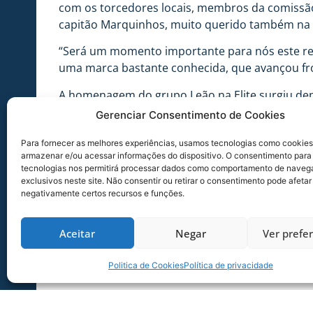
com os torcedores locais, membros da comissão t
capitão Marquinhos, muito querido também na 
“Será um momento importante para nós este re
uma marca bastante conhecida, que avançou front
A homenagem do grupo Leão na Elite surgiu depoi
seus torcedores, que mesmo morando distante, 
Gerenciar Consentimento de Cookies
atendimento aos interessados em se associar ao
convidados.
Para fornecer as melhores experiências, usamos tecnologias como cookies
armazenar e/ou acessar informações do dispositivo. O consentimento para
tecnologias nos permitirá processar dados como comportamento de naveg
exclusivos neste site. Não consentir ou retirar o consentimento pode afetar
negativamente certos recursos e funções.
Aceitar
Negar
Ver prefe
Politica de Cookies
Política de privacidade