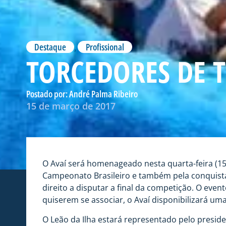
Destaque
,
Profissional
TORCEDORES DE 
Postado por:
André Palma Ribeiro
15 de março de 2017
O Avaí será homenageado nesta quarta-feira (15)
Campeonato Brasileiro e também pela conquista 
direito a disputar a final da competição. O eve
quiserem se associar, o Avaí disponibilizará um
O Leão da Ilha estará representado pelo presiden