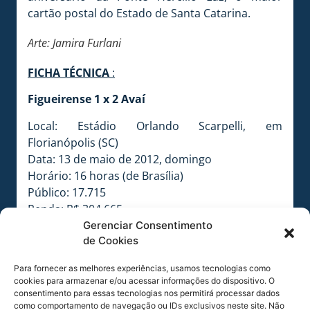
cartão postal do Estado de Santa Catarina.
Arte: Jamira Furlani
FICHA TÉCNICA
:
Figueirense 1 x 2 Avaí
Local: Estádio Orlando Scarpelli, em
Florianópolis (SC)
Data: 13 de maio de 2012, domingo
Horário: 16 horas (de Brasília)
Público: 17.715
Renda: R$ 304.665
Árbitro: Paulo Henrique de Godoy Bezerra
Gerenciar Consentimento
de Cookies
Assistentes: Kleber Lúcio Gil e Nadine Camara
Bastos
Para fornecer as melhores experiências, usamos tecnologias como
Cartões Amarelos: Luiz Fernando, Guilherme
cookies para armazenar e/ou acessar informações do dispositivo. O
Santos e Roni (Figueirense); Bruno, Mika e
consentimento para essas tecnologias nos permitirá processar dados
como comportamento de navegação ou IDs exclusivos neste site. Não
Laércio (Avaí)