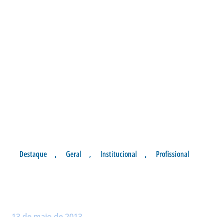
Destaque
,
Geral
,
Institucional
,
Profissional
UM ANO DA GRANDE
CONQUISTA
Postado por:
André Palma Ribeiro
13 de maio de 2013