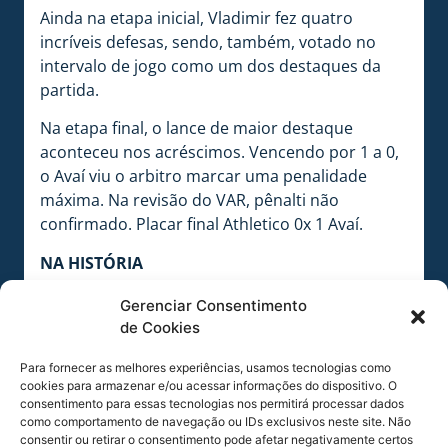
Ainda na etapa inicial, Vladimir fez quatro
incríveis defesas, sendo, também, votado no
intervalo de jogo como um dos destaques da
partida.
Na etapa final, o lance de maior destaque
aconteceu nos acréscimos. Vencendo por 1 a 0,
o Avaí viu o arbitro marcar uma penalidade
máxima. Na revisão do VAR, pênalti não
confirmado. Placar final Athletico 0x 1 Avaí.
NA HISTÓRIA
Agora, de acordo com o pesquisador e
Gerenciar Consentimento
conselheiro do clube, Spyros Apóstolo
de Cookies
Diamantaras, Avaí e Athletico se enfrentaram 28
vezes na história. O retrospecto aponta dez
Para fornecer as melhores experiências, usamos tecnologias como
vitórias do Avaí, cinco empates e 13 vitórias do
cookies para armazenar e/ou acessar informações do dispositivo. O
Athletico. O Avaí fez 31 gols e sofreu 39.
consentimento para essas tecnologias nos permitirá processar dados
como comportamento de navegação ou IDs exclusivos neste site. Não
consentir ou retirar o consentimento pode afetar negativamente certos
PRÓXIMO JOGO