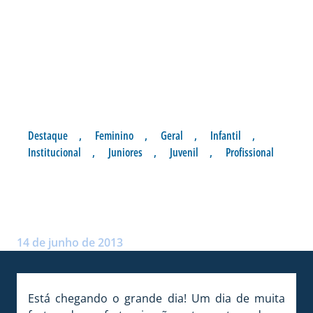
Destaque
,
Feminino
,
Geral
,
Infantil
,
Institucional
,
Juniores
,
Juvenil
,
Profissional
VEM AÍ A 7ª FEIJOADA DO
AVAÍ
Postado por:
André Palma Ribeiro
14 de junho de 2013
Está chegando o grande dia! Um dia de muita