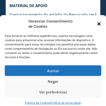
MATERIAL DE APOIO
O estacionamento do estádio da Ressacada será
o palco de mais um grande evento realizado
Gerenciar Consentimento
pela ASSTA, – Associação Social e Cultural dos
de Cookies
Torcedores do Avaí (CNPJ 05.978.883/0001-22). A
Para fornecer as melhores experiências, usamos tecnologias como
festa irá reverter parte da renda para a Diretoria
cookies para armazenar e/ou acessar informações do dispositivo. O
de Ação Social Comunitária e de Filantropia do
consentimento para essas tecnologias nos permitirá processar dados
Avaí, que executa o projeto “Paz e Harmonia no
como comportamento de navegação ou IDs exclusivos neste site. Não
consentir ou retirar o consentimento pode afetar negativamente certos
Futebol”, em ação conjunta com a associação.
recursos e funções.
Neste ano, a Feijoada do Avaí será realizada no
dia 13 de Julho, mesmo dia da partida Avaí x
Aceitar
Paraná-PR, válida pela 8ª rodada do
Campeonato Brasileiro da Série B 2013.
Negar
NOVIDADE
Ver preferências
A grande novidade deste ano é que o Sócio
Politica de Cookies
Política de privacidade
Adimplente do Avaí poderá adquirir sua