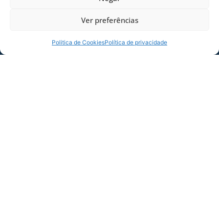
Ver preferências
Politica de Cookies
Política de privacidade
SERVIÇO DE JOGO: AVAÍ X CRB-AL, PELA
21ª RODADA DA SÉRIE B
Dias dos Pais vem aí, e na terça-feira (11/08)
é dia de Avaí na Ressacada pela Série B!
Precisamos do
06/08/2026
Sócio
Torcedor