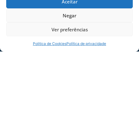
Aceitar
Negar
Ver preferências
Politica de Cookies
Política de privacidade
Foto: Elaine Juliana Zezak / FCFM / Avaí
Futmesa
COMPARTILHE ESSA NOTÍCIA
MAIS NOTÍCIAS