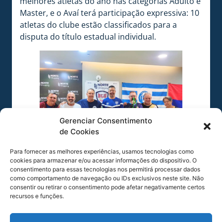
melhores atletas do ano nas categorias Adulto e
Master, e o Avaí terá participação expressiva: 10
atletas do clube estão classificados para a
disputa do título estadual individual.
Gerenciar Consentimento
de Cookies
Para fornecer as melhores experiências, usamos tecnologias como
cookies para armazenar e/ou acessar informações do dispositivo. O
consentimento para essas tecnologias nos permitirá processar dados
Foto: Elaine Juliana Zezak / FCFM / Avaí
como comportamento de navegação ou IDs exclusivos neste site. Não
Futmesa
consentir ou retirar o consentimento pode afetar negativamente certos
recursos e funções.