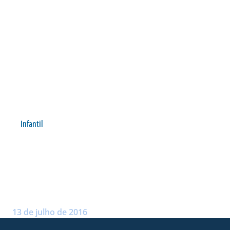
Infantil
AVAÍ ESTREIA COM VITÓRIA
NO TORNEIO ILHA DA
MAGIA
Postado por:
André Palma Ribeiro
13 de julho de 2016