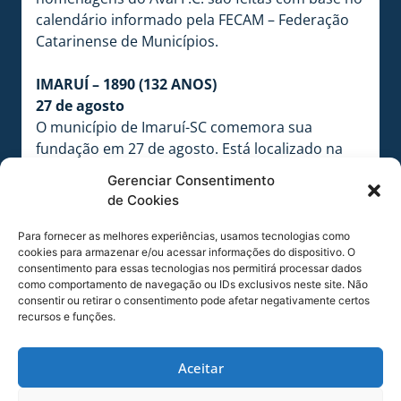
calendário informado pela FECAM – Federação
Catarinense de Municípios.
IMARUÍ – 1890 (132 ANOS)
27 de agosto
O município de Imaruí-SC comemora sua
fundação em 27 de agosto. Está localizado na
região Sul de Santa Catarina, a uma distância de
Gerenciar Consentimento
110 quilômetros da Capital.
de Cookies
Possui uma população estimada em 9.948
habitantes e ocupa uma área de 542,236
Para fornecer as melhores experiências, usamos tecnologias como
cookies para armazenar e/ou acessar informações do dispositivo. O
quilômetros quadrados. Os municípios
consentimento para essas tecnologias nos permitirá processar dados
limítrofes são: Laguna-SC, Imbituba-SC, Pescaria
como comportamento de navegação ou IDs exclusivos neste site. Não
Brava-SC, Paulo Lopes-SC, São Martinho-SC,
consentir ou retirar o consentimento pode afetar negativamente certos
recursos e funções.
Gravatal-SC e Armazém-SC.
Aceitar