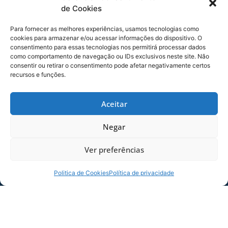
Bela Vista do Toldo-SC, Monte Castelo-SC,
de Cookies
Papanduva-SC, Timbó Grande-SC e Santa Cecília-
SC.
Para fornecer as melhores experiências, usamos tecnologias como
cookies para armazenar e/ou acessar informações do dispositivo. O
consentimento para essas tecnologias nos permitirá processar dados
como comportamento de navegação ou IDs exclusivos neste site. Não
consentir ou retirar o consentimento pode afetar negativamente certos
recursos e funções.
Aceitar
Negar
Ver preferências
Politica de Cookies
Política de privacidade
TRÊS BARRAS-SC
23 de janeiro – 1961 (62 ANOS)
O município de Três Barras-SC foi fundado em
23 de janeiro de 1961 (62 anos). Está localizado