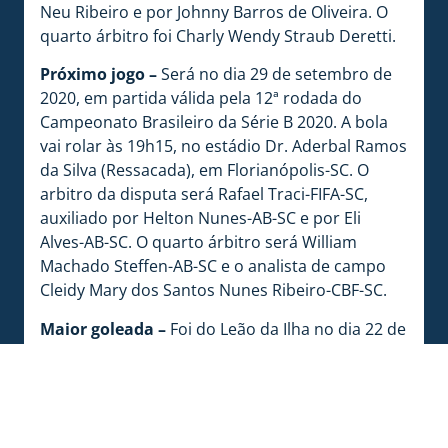
Neu Ribeiro e por Johnny Barros de Oliveira. O
quarto árbitro foi Charly Wendy Straub Deretti.
Próximo jogo –
Será no dia 29 de setembro de
2020, em partida válida pela 12ª rodada do
Campeonato Brasileiro da Série B 2020. A bola
vai rolar às 19h15, no estádio Dr. Aderbal Ramos
da Silva (Ressacada), em Florianópolis-SC. O
arbitro da disputa será Rafael Traci-FIFA-SC,
auxiliado por Helton Nunes-AB-SC e por Eli
Alves-AB-SC. O quarto árbitro será William
Machado Steffen-AB-SC e o analista de campo
Cleidy Mary dos Santos Nunes Ribeiro-CBF-SC.
Maior goleada –
Foi do Leão da Ilha no dia 22 de
fevereiro de 1938. O Avaí fez 11 a 2 no seu maior
rival.
Artilheiros –
Os maiores artilheiros pelo Leão
da Ilha foram: Saul (46 gols), Nizeta (29 gols) e