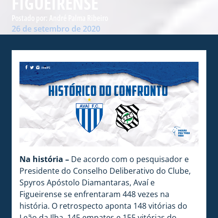
FIGUEIRENSE
Postado por:
André Palma Ribeiro
26 de setembro de 2020
N
a história –
De acordo com o pesquisador e
Presidente do Conselho Deliberativo do Clube,
Spyros Apóstolo Diamantaras, Avaí e
Figueirense se enfrentaram 448 vezes na
história. O retrospecto aponta 148 vitórias do
Leão da Ilha, 145 empates e 155 vitórias do