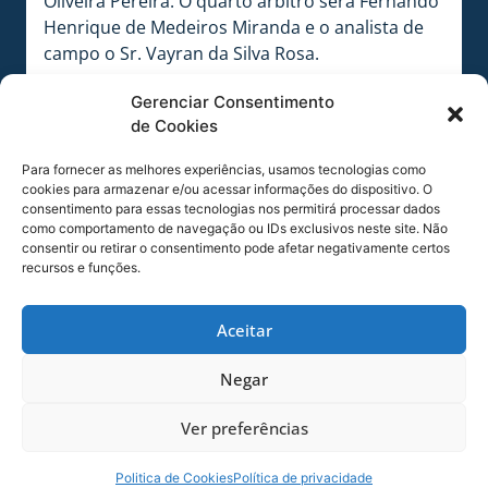
Oliveira Pereira. O quarto árbitro será Fernando
Henrique de Medeiros Miranda e o analista de
campo o Sr. Vayran da Silva Rosa.
COMPARTILHE ESSA NOTÍCIA
Gerenciar Consentimento
de Cookies
MAIS NOTÍCIAS
Para fornecer as melhores experiências, usamos tecnologias como
cookies para armazenar e/ou acessar informações do dispositivo. O
consentimento para essas tecnologias nos permitirá processar dados
como comportamento de navegação ou IDs exclusivos neste site. Não
consentir ou retirar o consentimento pode afetar negativamente certos
recursos e funções.
Aceitar
Negar
Ver preferências
SERVIÇO DE JOGO: AVAÍ X CRB-AL, PELA
21ª RODADA DA SÉRIE B
Politica de Cookies
Política de privacidade