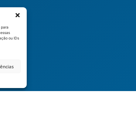
 para
 essas
ação ou IDs
rências