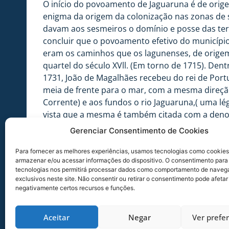
O início do povoamento de Jaguaruna é de orig
enigma da origem da colonização nas zonas de s
davam aos sesmeiros o domínio e posse das ter
concluir que o povoamento efetivo do município
eram os caminhos que os lagunenses, de origem v
quartel do século XVll. (Em torno de 1715). Den
1731, João de Magalhães recebeu do rei de Por
meia de frente para o mar, com a mesma direçã
Corrente) e aos fundos o rio Jaguaruna,( uma lé
vista que a mesma é também citada com a deno
Laguna. Participando da conquista dos campos d
Gerenciar Consentimento de Cookies
primeiro personagem que está diretamente envo
Porto, recebeu do vice-rei de Portugal a sesma
Para fornecer as melhores experiências, usamos tecnologias como cookies
armazenar e/ou acessar informações do dispositivo. O consentimento para
no Arroio Corrente, continua à sesmaria da Garo
tecnologias nos permitirá processar dados como comportamento de naveg
sargento já havia adquirido a sesmaria da Gar
exclusivos neste site. Não consentir ou retirar o consentimento pode afetar
sua propriedade, foram adquiridos pelo padre Be
negativamente certos recursos e funções.
Com a morte de Pe. Bernardo Lopes da Silva, qu
1807. Este sesmeiro e seus descendentes se fix
Aceitar
Negar
Ver prefe
desmembradas por seus herdeiros, os quais ven