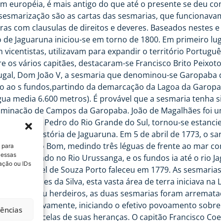
em européia, é mais antigo do que até o presente se deu 
esmarização são as cartas das sesmarias, que funcionavam
ras com clausulas de direitos e deveres. Baseados nestes 
 de Jaguaruna iniciou-se em torno de 1800. Em primeiro lu
icentistas, utilizavam para expandir o território Portuguê
tre os vários capitães, destacaram-se Francisco Brito Peixo
tugal, Dom João V, a sesmaria que denominou-se Garopaba d
o ao s fundos,partindo da demarcação da Lagoa da Garopaba
gua media 6.600 metros). É provável que a sesmaria tenha s
minação de Campos da Garopaba. João de Magalhães foi u
e São João Pedro do Rio Grande do Sul, tornou-se estanci
lvido na história de Jaguaruna. Em 5 de abril de 1773, o 
ria de Campo Bom, medindo três léguas de frente ao mar com
 para
 essas
paba, findado no Rio Urussanga, e os fundos ia até o rio Ja
ação ou IDs
opaba. Manoel de Souza Porto faleceu em 1779. As sesmar
rnado Lopes da Silva, esta vasta área de terra iniciava na
e não deixou herdeiros, as duas sesmarias foram arrematad
aram definitivamente, iniciando o efetivo povoamento sobr
rências
deram parcelas de suas heranças. O capitão Francisco Coe