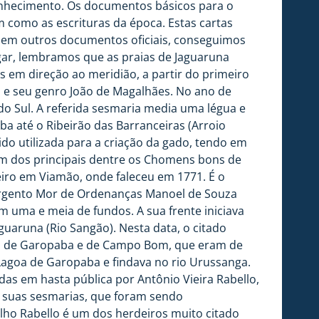
conhecimento. Os documentos básicos para o
 como as escrituras da época. Estas cartas
e em outros documentos oficiais, conseguimos
gar, lembramos que as praias de Jaguaruna
s em direção ao meridião, a partir do primeiro
to e seu genro João de Magalhães. No ano de
o Sul. A referida sesmaria media uma légua e
 até o Ribeirão das Barranceiras (Arroio
ido utilizada para a criação da gado, tendo em
m dos principais dentre os Chomens bons de
eiro em Viamão, onde faleceu em 1771. É o
sargento Mor de Ordenanças Manoel de Souza
 uma e meia de fundos. A sua frente iniciava
guaruna (Rio Sangão). Nesta data, o citado
ias de Garopaba e de Campo Bom, que eram de
 Lagoa de Garopaba e findava no rio Urussanga.
as em hasta pública por Antônio Vieira Rabello,
e suas sesmarias, que foram sendo
lho Rabello é um dos herdeiros muito citado