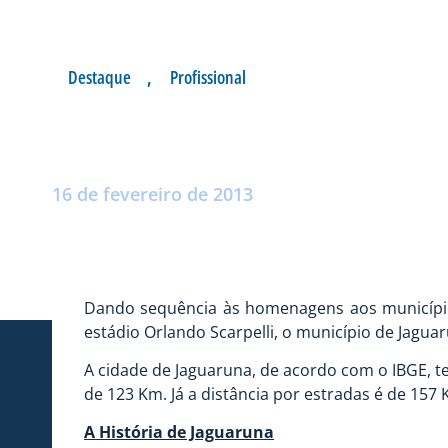
Destaque
,
Profissional
HOMENAGEM A J
Postado por:
André Palma Ribeiro
16 de fevereiro de 2013
Dando sequência às homenagens aos municípios 
estádio Orlando Scarpelli, o município de Jagua
A cidade de Jaguaruna, de acordo com o IBGE, te
de 123 Km. Já a distância por estradas é de 157 
A História de Jaguaruna