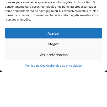
cookies para armazenar e/ou acessar informações do dispositivo. O
consentimento para essas tecnologias nos permitirá processar dados
como comportamento de navegação ou IDs exclusivos neste site. Não
consentir ou retirar o consentimento pode afetar negativamente certos
recursos e funções.
SERVIÇO DE JOGO: AVAÍ X CRB-AL, PELA
21ª RODADA DA SÉRIE B
Aceitar
Dias dos Pais vem aí, e na terça-feira (11/08)
é dia de Avaí na Ressacada pela Série B!
Negar
Precisamos do
Ver preferências
06/08/2026
Sócio
Torcedor
Politica de Cookies
Política de privacidade