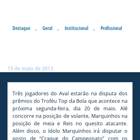
Destaque
,
Geral
,
Institucional
,
Profissional
MARQUINHOS DISPUTA O
CRAQUE DE SC
Postado por:
André Palma Ribeiro
15 de maio de 2013
Três jogadores do Avaí estarão na disputa dos
prêmios do Troféu Top da Bola que acontece na
próxima segunda-feira, dia 20 de maio. Alê
concorre na posição de volante, Marquinhos na
posição de meia e Reis no quesito atacante.
Além disso, o ídolo Marquinhos irá disputar o
posto de “Craque do Campeonato” com os