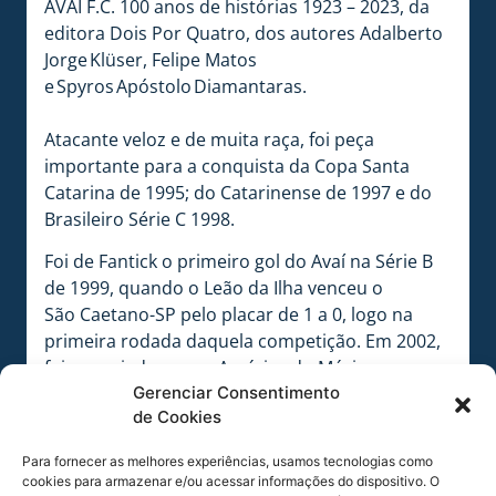
AVAÍ F.C. 100 anos de histórias 1923 – 2023, da
editora Dois Por Quatro, dos autores Adalberto
Jorge Klüser, Felipe Matos
e Spyros Apóstolo Diamantaras.
Atacante veloz e de muita raça, foi peça
importante para a conquista da Copa Santa
Catarina de 1995; do Catarinense de 1997 e do
Brasileiro Série C 1998.
Foi de Fantick o primeiro gol do Avaí na Série B
de 1999, quando o Leão da Ilha venceu o
São Caetano-SP pelo placar de 1 a 0, logo na
primeira rodada daquela competição. Em 2002,
foi negociado com o América do México,
retornando ao Avaí no ano seguinte. Teve
Gerenciar Consentimento
de Cookies
passagens também pelo Caxias-RS, Joinville-
SC, Criciúma-SC e Marcílio Dias-SC, onde se
Para fornecer as melhores experiências, usamos tecnologias como
aposentou em 2009.
cookies para armazenar e/ou acessar informações do dispositivo. O