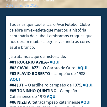
2 de julho de 2026
Todas as quintas-feiras, o Avaí Futebol Clube
celebra um ex-atleta que marcou a história
centenária do clube. Lembramos craques que
nos deram muitas alegrias vestindo as cores
azul e branco.
Já tratamos aqui da história de:
#01 ROGÉRIO ÁVILA
–
AQUI
#02 CAVALLAZZI
– O Garoto de Ouro -
AQUI
#03 FLÁVIO ROBERTO
– campeão de 1988 -
AQUI
#04 JUTI
– O artilheiro campeão de 1975,
AQUI
,
#05 TONINHO QUINTINO
– Campeão
Catarinense de 1973
AQUI
,
#06 NIZETA
, tetracampeão catarinense
AQUI
,