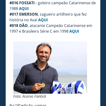
#016 FOSSATI
– goleiro campeão Catarinense de
1988
AQUI
#017 EMERSON
, zagueiro artilheiro que fez
história no Avaí
AQUI
#018 DÃO
, atacante Campeão Catarinense em
1997 e Brasileiro Série C em 1998
AQUI
Foto: Acervo Fantick
Na 19ª edição, vamos