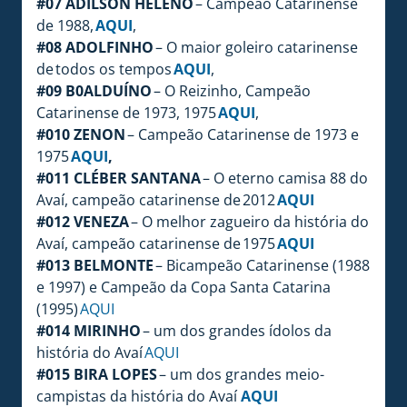
#07 ADILSON HELENO
– Campeão Catarinense
de 1988,
AQUI
,
#08 ADOLFINHO
– O maior goleiro catarinense
de todos os tempos
AQUI
,
#09 B0ALDUÍNO
– O Reizinho, Campeão
Catarinense de 1973, 1975
AQUI
,
#010 ZENON
– Campeão Catarinense de 1973 e
1975
AQUI
,
#011 CLÉBER SANTANA
– O eterno camisa 88 do
Avaí, campeão catarinense de 2012
AQUI
#012 VENEZA
– O melhor zagueiro da história do
Avaí, campeão catarinense de 1975
AQUI
#013 BELMONTE
– Bicampeão Catarinense (1988
e 1997) e Campeão da Copa Santa Catarina
(1995)
AQUI
#014 MIRINHO
– um dos grandes ídolos da
história do Avaí
AQUI
#015 BIRA LOPES
– um dos grandes meio-
campistas da história do Avaí
AQUI