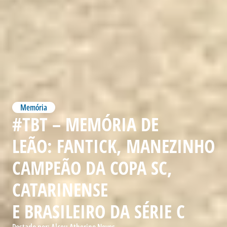
Memória
#TBT – MEMÓRIA DE
LEÃO: FANTICK, MANEZINHO
CAMPEÃO DA COPA SC,
CATARINENSE
E BRASILEIRO DA SÉRIE C
Postado por:
Alceu Atherino Neves