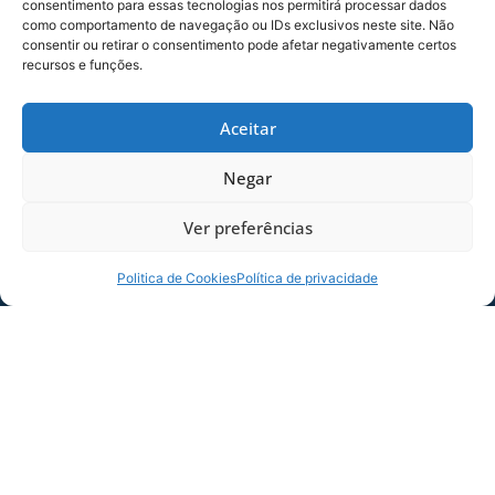
consentimento para essas tecnologias nos permitirá processar dados
Depois que se aposentou, Fantick passou
como comportamento de navegação ou IDs exclusivos neste site. Não
a administrar os negócios da família, mantendo
consentir ou retirar o consentimento pode afetar negativamente certos
recursos e funções.
residência na Lagoa da Conceição, em
Florianópolis-SC.
Aceitar
Até os dias de hoje, joga no Avaí Master, em
apresentações festivas representando o Avaí e
Negar
Florianópolis.
Ver preferências
No dia 6 de maio de 2015, o jornalista Polidoro
Júnior entrevistou Fantick. Na
Politica de Cookies
Política de privacidade
ocasião, Fantick relembrou o clássico do século,
em que o Avaí eliminou o Figueirense da Copa
do Brasil. Confira:
Clique para aceitar os cookies