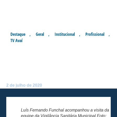
Destaque
,
Geral
,
Institucional
,
Profissional
,
TV Avaí
VIGILÂNCIA SANITÁRIA
MUNICIPAL VISITA O
ESTÁDIO DA RESSACADA
Postado por:
André Palma Ribeiro
2 de julho de 2020
Luís Fernando Funchal acompanhou a visita da
equipe da Vigilância Sanitária Municipal Foto: